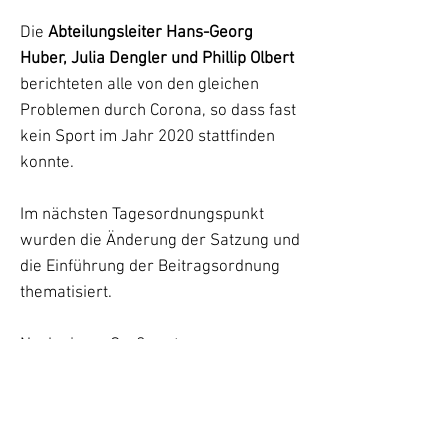
Die
Abteilungsleiter Hans-Georg
Huber, Julia Dengler und Phillip Olbert
berichteten alle von den gleichen
Problemen durch Corona, so dass fast
kein Sport im Jahr 2020 stattfinden
konnte.
Im nächsten Tagesordnungspunkt
wurden die Änderung der Satzung und
die Einführung der Beitragsordnung
thematisiert.
Nach einem Grußwort von
Bürgermeister Wolfgang Hofer
führte
er die Entlastung der Vorstandschaft
durch, diese einstimmig bestätigt